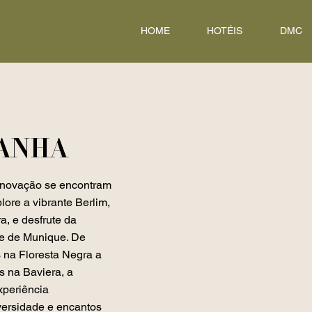
HOME
HOTÉIS
DMC
ANHA
inovação se encontram
lore a vibrante Berlim,
ra, e desfrute da
te de Munique. De
 na Floresta Negra a
s na Baviera, a
periência
versidade e encantos